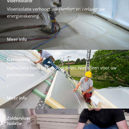
Vloerisolatie
Vloerisolatie verhoogt uw comfort en verlaagt uw
energierekening.
Meer info
Dakisolatie
Dakisolatie heeft tal van voordelen. Niet alleen voor uw
portemonnee.
Meer info
Zoldervloer
isolatie