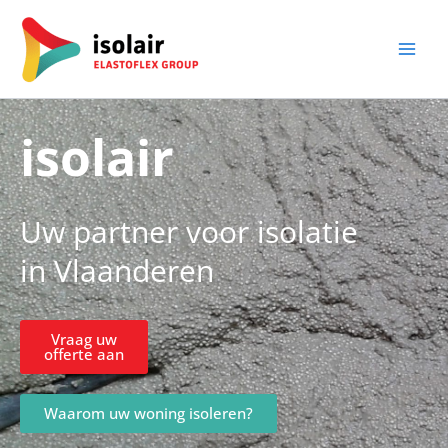
Spring
naar
de
inhoud
isolair
Uw partner voor isolatie
in Vlaanderen
Vraag uw
offerte aan
Waarom uw woning isoleren?